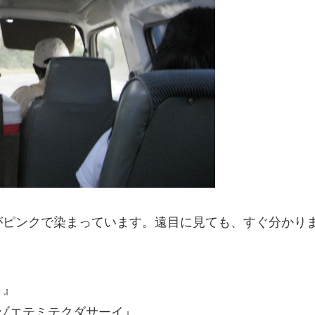
がピンクで染まっています。遠目に見ても、すぐ分かり
～』
ゾエテミテクダサーイ』