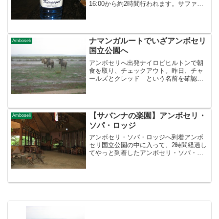
16:00から約2時間行われます。サファリ
ドライブ目的で、ケニアに来たようなも
んですからね。ケニア2日目は、朝ナイロ
ビからの大移動でほとんどを費やしてし
まったので、...
ナマンガルートでいざアンボセリ
Amboseli
国立公園へ
アンボセリへ出発ナイロビヒルトンで朝
食を取り、チェックアウト。昨日、チャ
ールズとクレッド という名前を確認し
たものの間違うとまずいので、改めて名
前を確認。『チャールズでいいんだよ
ね、なんて呼ぶ？』『チャーリーと呼ん
でください』 『ドライバー...
【サバンナの楽園】アンボセリ・
Amboseli
ソパ・ロッジ
アンボセリ・ソパ・ロッジへ到着アンボ
セリ国立公園の中に入って、2時間経過し
てやっと到着したアンボセリ・ソバ・ロ
ッジ。あまりの悪路＆ナイロビから車で5
時間という移動時間が、秘境感を増幅さ
せてくれます。アンボセリ国立公園は緑
が少なく、私が行った...