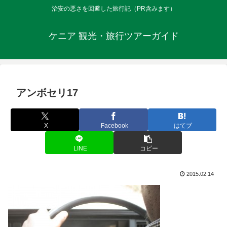
治安の悪さを回避した旅行記（PR含みます）
ケニア 観光・旅行ツアーガイド
アンボセリ17
X
Facebook
はてブ
LINE
コピー
2015.02.14