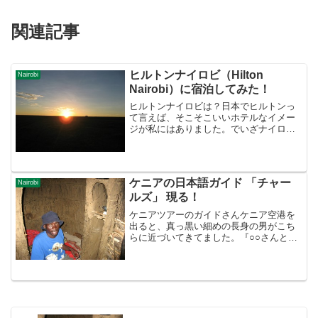
関連記事
ヒルトンナイロビ（Hilton
Nairobi
Nairobi）に宿泊してみた！
ヒルトンナイロビは？日本でヒルトンっ
て言えば、そこそこいいホテルなイメー
ジが私にはありました。でいざナイロビ
ヒルトンのダブルルームに入る
と・・・・ どうってことない、日本のビ
ジネスホテル？日本のビジネスホテルよ
りもひどいかもしれません。がし...
ケニアの日本語ガイド 「チャー
Nairobi
ルズ」 現る！
ケニアツアーのガイドさんケニア空港を
出ると、真っ黒い細めの長身の男がこち
らに近づいてきてました。『○○さんと××
さん、デスカ？』入国ゲートを出た、バ
ークレイズ銀行の前に日本人駐在員の稲
野辺さんが待っていると、旅のしおりに
は書いてありましたが...