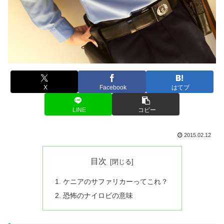
X
Facebook
はてブ
LINE
コピー
2015.02.12
目次
ケニアのサファリカーってこれ？
恐怖のナイロビの意味