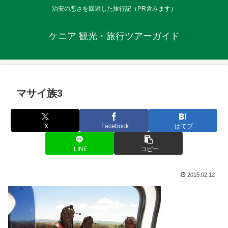
治安の悪さを回避した旅行記（PR含みます）
ケニア 観光・旅行ツアーガイド
マサイ族3
X
Facebook
はてブ
LINE
コピー
2015.02.12