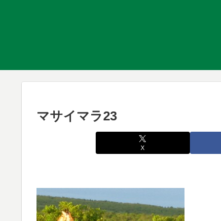
マサイマラ23
X