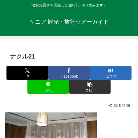
治安の悪さを回避した旅行記（PR含みます）
ケニア 観光・旅行ツアーガイド
ナクル21
X
Facebook
はてブ
LINE
コピー
2015.02.05