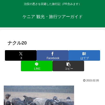
治安の悪さを回避した旅行記（PR含みます）
ケニア 観光・旅行ツアーガイド
ナクル20
X
Facebook
はてブ
LINE
コピー
2015.02.05